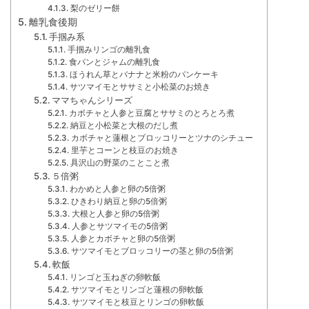
梨のゼリー餅
離乳食後期
手掴み系
手掴みリンゴの離乳食
食パンとジャムの離乳食
ほうれん草とバナナと米粉のパンケーキ
サツマイモとササミと小松菜のお焼き
ママちゃんシリーズ
カボチャと人参と豆腐とササミのとろとろ煮
納豆と小松菜と大根のだし煮
カボチャと蓮根とブロッコリーとツナのシチュー
里芋とコーンと枝豆のお焼き
具沢山の野菜のことこと煮
５倍粥
わかめと人参と卵の5倍粥
ひきわり納豆と卵の5倍粥
大根と人参と卵の5倍粥
人参とサツマイモの5倍粥
人参とカボチャと卵の5倍粥
サツマイモとブロッコリーの茎と卵の5倍粥
軟飯
リンゴと玉ねぎの卵軟飯
サツマイモとリンゴと蓮根の卵軟飯
サツマイモと枝豆とリンゴの卵軟飯