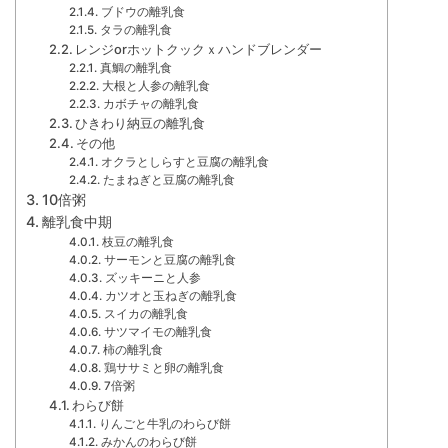
ブドウの離乳食
タラの離乳食
レンジorホットクックｘハンドブレンダー
真鯛の離乳食
大根と人参の離乳食
カボチャの離乳食
ひきわり納豆の離乳食
その他
オクラとしらすと豆腐の離乳食
たまねぎと豆腐の離乳食
10倍粥
離乳食中期
枝豆の離乳食
サーモンと豆腐の離乳食
ズッキーニと人参
カツオと玉ねぎの離乳食
スイカの離乳食
サツマイモの離乳食
柿の離乳食
鶏ササミと卵の離乳食
7倍粥
わらび餅
りんごと牛乳のわらび餅
みかんのわらび餅