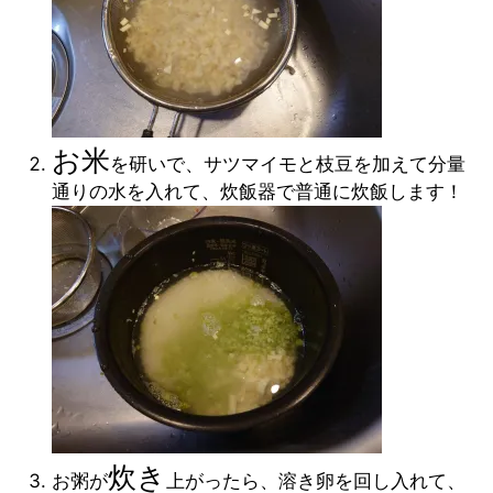
お米
を研いで、サツマイモと枝豆を加えて分量
通りの水を入れて、炊飯器で普通に炊飯します！
炊き
お粥が
上がったら、溶き卵を回し入れて、