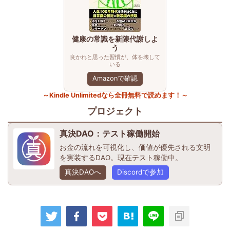
健康の常識を新陳代謝しよ
う
良かれと思った習慣が、体を壊して
いる
Amazonで確認
～Kindle Unlimitedなら全冊無料で読めます！～
プロジェクト
真決DAO：テスト稼働開始
お金の流れを可視化し、価値が優先される文明
を実装するDAO。現在テスト稼働中。
真決DAOへ
Discordで参加