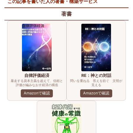
この記事を書いた人の著書・構築サービス
著書
自律評価経済
RE：神との対話
暴走する資本主義を超えて、信頼と
問いを重ねる 答えを紡ぐ 文明が
評価が編みなおす経済の構造
見える
Amazonで確認
Amazonで確認