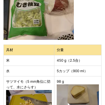
具材
分量
米
450 g（2.5合）
水
5カップ（900 ml）
サツマイモ（5 mm角位に切
98 g
って、水にさらす）