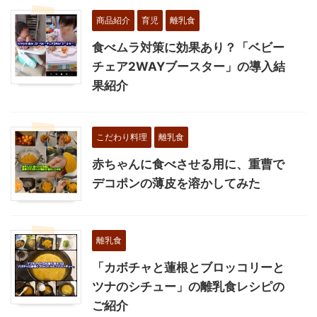
商品紹介
育児
離乳食
食べムラ対策に効果あり？「ベビー
チェア2WAYブースター」の導入結
果紹介
こだわり料理
離乳食
赤ちゃんに食べさせる用に、重曹で
デコポンの薄皮を溶かしてみた
離乳食
「カボチャと蓮根とブロッコリーと
ツナのシチュー」の離乳食レシピの
ご紹介