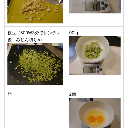
枝豆（500W3分でレンチン
90 g
後、みじん切り※）
卵
2個