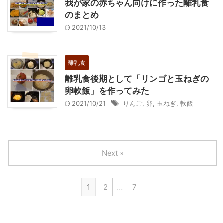
我が家の赤ちゃん向けに作った離乳食
のまとめ
2021/10/13
離乳食
離乳食後期として「リンゴと玉ねぎの
卵軟飯」を作ってみた
2021/10/21
りんご
,
卵
,
玉ねぎ
,
軟飯
Next »
1
2
…
7