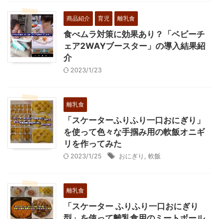
商品紹介
育児
離乳食
食べムラ対策に効果あり？「ベビーチ
ェア2WAYブースター」の導入結果紹
介
2023/1/23
離乳食
「スケーターふりふり一口おにぎり」
を使って色々な手掴み用の軟飯オニギ
リを作ってみた
2023/1/25
おにぎり
,
軟飯
離乳食
「スケーター ふりふり一口おにぎり
型」を使って離乳食用のミートボール