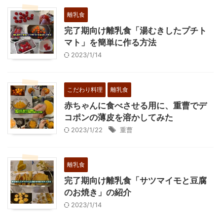
離乳食
完了期向け離乳食「湯むきしたプチト
マト」を簡単に作る方法
2023/1/14
こだわり料理
離乳食
赤ちゃんに食べさせる用に、重曹でデ
コポンの薄皮を溶かしてみた
2023/1/22
重曹
離乳食
完了期向け離乳食「サツマイモと豆腐
のお焼き」の紹介
2023/1/14