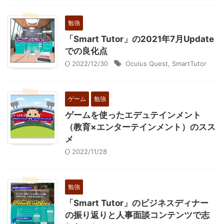
勉強
「Smart Tutor」の2021年7月Update
での良化点
2022/12/30
Oculus Quest
,
SmartTutor
ゲーム
勉強
ゲームを使ったエデュテインメント
（教育×エンターテインメント）のスス
メ
2022/11/28
勉強
「Smart Tutor」のビジネスディナー
の振り返りと人事面談コンテンツで志