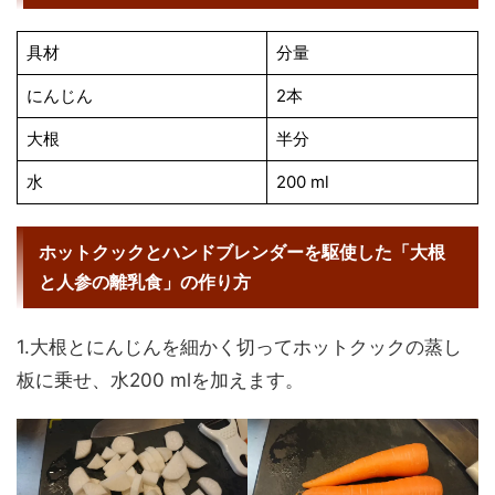
具材
分量
にんじん
2本
大根
半分
水
200 ml
ホットクックとハンドブレンダーを駆使した「大根
と人参の離乳食」の作り方
1.大根とにんじんを細かく切ってホットクックの蒸し
板に乗せ、水200 mlを加えます。