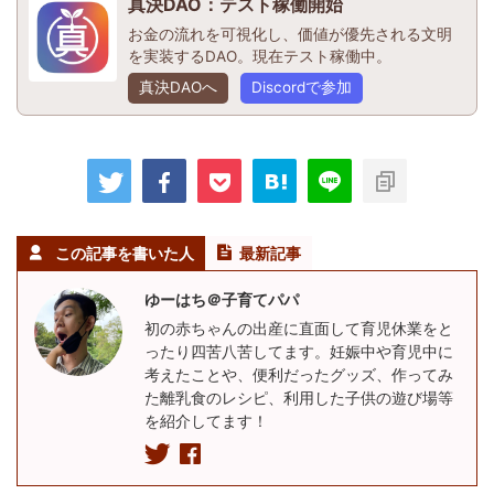
真決DAO：テスト稼働開始
お金の流れを可視化し、価値が優先される文明
を実装するDAO。現在テスト稼働中。
真決DAOへ
Discordで参加
この記事を書いた人
最新記事
ゆーはち＠子育てパパ
初の赤ちゃんの出産に直面して育児休業をと
ったり四苦八苦してます。妊娠中や育児中に
考えたことや、便利だったグッズ、作ってみ
た離乳食のレシピ、利用した子供の遊び場等
を紹介してます！