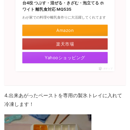
台4役 つぶす・混ぜる・きざむ・泡立てる ホ
ワイト 離乳食対応 MQ535
わが家での料理や離乳食作りに大活躍してくれてます
Amazon
楽天市場
Yahooショッピング
ポチップ
4.出来あがったペーストを専用の製氷トレイに入れて
冷凍します！