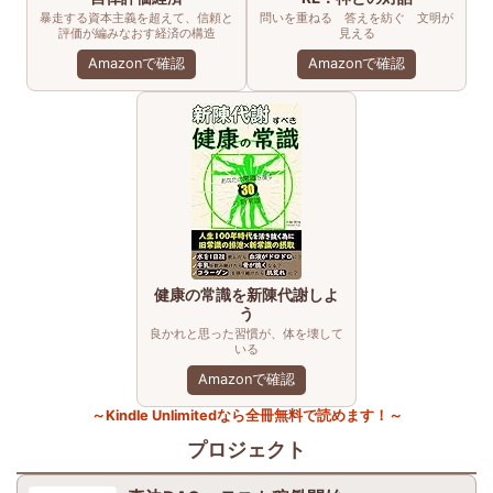
暴走する資本主義を超えて、信頼と
問いを重ねる 答えを紡ぐ 文明が
評価が編みなおす経済の構造
見える
Amazonで確認
Amazonで確認
健康の常識を新陳代謝しよ
う
良かれと思った習慣が、体を壊して
いる
Amazonで確認
～Kindle Unlimitedなら全冊無料で読めます！～
プロジェクト