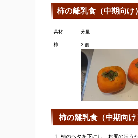
柿の離乳食（中期向け
具材
分量
柿
2 個
柿の離乳食（中期向け
柿のヘタを下にし、お尻のほう