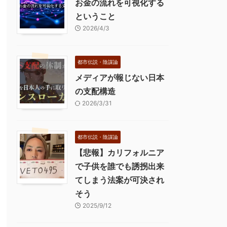
お金の流れを可視化する
ということ
2026/4/3
都市伝説・陰謀論
メディアが報じない日本
の支配構造
2026/3/31
都市伝説・陰謀論
【悲報】カリフォルニア
で子供を誰でも誘拐出来
てしまう法案が可決され
そう
2025/9/12