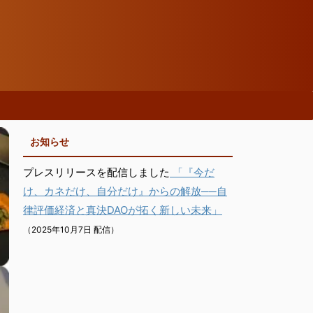
お知らせ
プレスリリースを配信しました
「『今だ
け、カネだけ、自分だけ』からの解放──自
律評価経済と真決DAOが拓く新しい未来」
（2025年10月7日 配信）