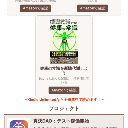
評価が編みなおす経済の構造
見える
Amazonで確認
Amazonで確認
健康の常識を新陳代謝しよ
う
良かれと思った習慣が、体を壊して
いる
Amazonで確認
～Kindle Unlimitedなら全冊無料で読めます！～
プロジェクト
真決DAO：テスト稼働開始