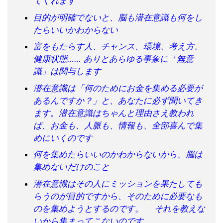
てくれます
目的が明確でないと、脳も潜在意識も何をし
たらいいかわからない
富をもたらす人、チャンス、環境、考え方、
健康状態…… ありとあらゆる事象に「無意
識」は関与します
潜在意識は「何のためにお金を集める必要が
あるんですか？」と、あなたに必ず聞いてき
ます。潜在意識はちゃんと理由さえ教われ
ば、お金も、人脈も、情報も、全部喜んで集
めにいくのです
何を集めたらいいのかわからないから、脳は
集めないだけのこと
潜在意識はその人にミッションを果たしても
らうのが目的ですから、そのために必要なも
のを集めようとするのです。 それを教えな
いから集まってこないのです