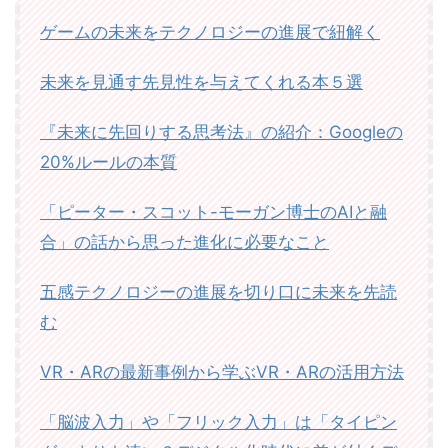
ゲームの未来をテクノロジーの進展で紐解く
未来を見通す先見性を与えてくれる本５選
『未来に先回りする思考法』の紹介：Googleの
20%ルールの本質
「ピーター・スコット-モーガン博士のAIと融
合」の話から思った進化に必要なこと
五感テクノロジーの進展を切り口に未来を先読
む
VR・ARの最新事例から学ぶVR・ARの活用方法
「脳波入力」や「フリック入力」は「タイピン