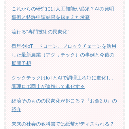
これからの研究には人工知能が必須？AIの発明
事例と特許申請結果を踏まえた考察
流行る"専門技術の民衆化"
衛星やIoT、ドローン、ブロックチェーンを活用
した最新農業（アグリテック）の事例と今後の
展開予想
クックテックはIoTとAIで調理工程毎に進化し、
調理ロボ同士が連携して進化する
経済そのものの民衆化が起こる？『お金2.0』の
紹介
未来の社会の教科書では紙幣がディスられる？