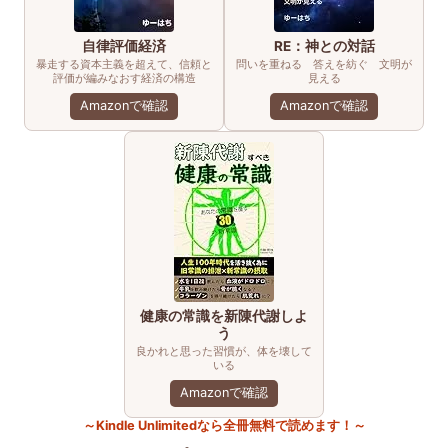
自律評価経済
RE：神との対話
暴走する資本主義を超えて、信頼と
問いを重ねる 答えを紡ぐ 文明が
評価が編みなおす経済の構造
見える
Amazonで確認
Amazonで確認
健康の常識を新陳代謝しよ
う
良かれと思った習慣が、体を壊して
いる
Amazonで確認
～Kindle Unlimitedなら全冊無料で読めます！～