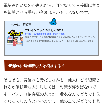
電脳みたいなのが進んだら、耳でなくて直接脳に音楽
を知覚させる手段が産まれるかもしれないです。
ゆーはち茶飯事
ブレインテックのまとめ2019
https://puusenkou.com/brain-tech
最近○○テックって言葉が大分定着してきましたよね。ちょっと前に「○○テック」
て言うとちょっと事情通な感じがして、こぞって使ってました（言いたいだけって
やつですｗ）今回はそんな○○テックの中でも脳のテクノロジーであるブレインテッ
ク（＝脳：Brain×テクノロジー：Technology）に分類されるような内容として、面
白かった記事をご紹介します。記事を読み終えると、最新のブレインテック事情が
わかるかもしれません！？・攻殻機動隊の電脳世界はアニメの空想の世界・文字入
力の速さ・・・フリック入力＞タイピング入力・攻殻機動隊...
音漏れに無頓着な人は増加する？
そもそも、音漏れも身だしなみも、他人にどう認識さ
れるか無頓着な人に対しては、対策が浮かばないで
す。パチンコ依存症の人とか、着衣なんてどうでも良
くなってしまうといいますし、他の全てがどうでも良