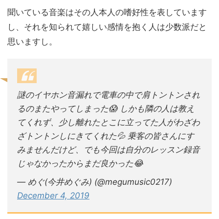
聞いている音楽はその人本人の嗜好性を表しています
し、それを知られて嬉しい感情を抱く人は少数派だと
思いますし。
謎のイヤホン音漏れで電車の中で肩トントンされ
るのまたやってしまった😱 しかも隣の人は教え
てくれず、少し離れたとこに立ってた人がわざわ
ざトントンしにきてくれた💦 乗客の皆さんにす
みませんだけど、でも今回は自分のレッスン録音
じゃなかったからまだ良かった😂
— めぐ(今井めぐみ) (@megumusic0217)
December 4, 2019