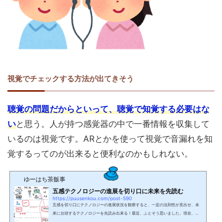
視覚でチェックする方法が出てきそう
聴覚の問題だからといって、聴覚で知覚する必要はな
い
と思う。人が持つ感覚器の中で一番情報を収集して
いるのは視覚です。ARとかを使って視覚で音漏れを知
覚するってのが出来ると便利なのかもしれない。
ゆーはち茶飯事
五感テクノロジーの進展を切り口に未来を先読む
https://puusenkou.com/post-590
五感を切り口にテクノロジーの進展状況を観察すると、一定の法則性が見出せ、未
来に台頭するテクノロジーを先読み出来る！最近、ふとそう思いました。現在、五
感の中で一番進展しているのは視覚ですが、これは人間が五感の中で知覚している