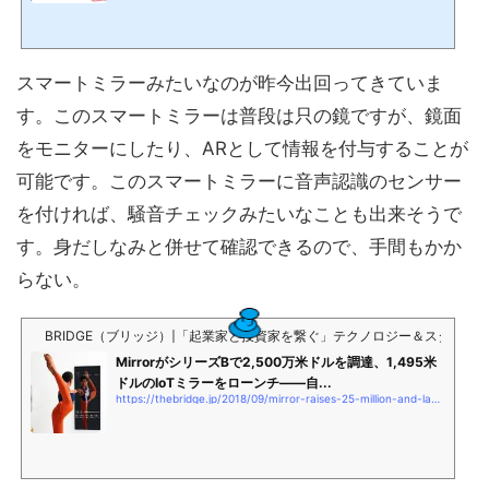
情報の中で、視覚が8割を占める重要な感覚だからです（次の引用を参照）。視覚 8
3.0％、聴覚 11.0％、嗅覚 3.5％、触覚 1.5％、味覚1.0％『屋内照明のガイド』（照
明学会編 電気書院 1980）視覚 87.0％、聴覚 7.0％、嗅覚 3.5％、触覚 1.5％、味
覚 1.0％『産業教育機器システム便覧』（教育機器...
スマートミラーみたいなのが昨今出回ってきていま
す。このスマートミラーは普段は只の鏡ですが、鏡面
をモニターにしたり、ARとして情報を付与することが
可能です。このスマートミラーに音声認識のセンサー
を付ければ、騒音チェックみたいなことも出来そうで
す。身だしなみと併せて確認できるので、手間もかか
らない。
BRIDGE（ブリッジ）|「起業家と投資家を繋ぐ」テクノロジー＆スター
MirrorがシリーズBで2,500万米ドルを調達、1,495米
ドルのIoTミラーをローンチ——自...
https://thebridge.jp/2018/09/mirror-raises-25-million-and-launches-1495-connected-mirror-for-virtual-fitness-classes?utm_source=FeedBurner-Sd+Japan(Japanese-New)&#038;#038;utm_medium=feed&#038;#038;utm_campaign=Feed:+SdJapan+(The+Bridge+(Japanese))