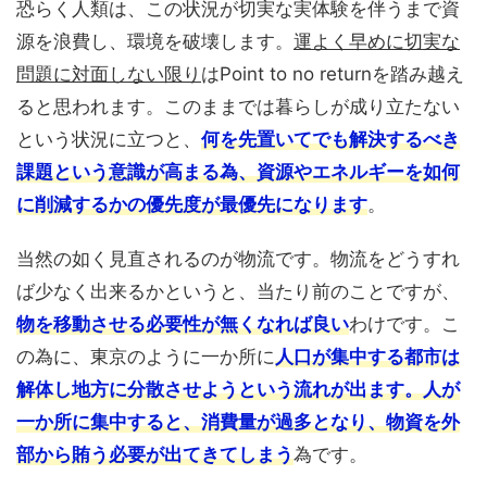
恐らく人類は、この状況が切実な実体験を伴うまで資
源を浪費し、環境を破壊します。
運よく早めに切実な
問題に対面しない限り
はPoint to no returnを踏み越え
ると思われます。このままでは暮らしが成り立たない
という状況に立つと、
何を先置いてでも解決するべき
課題という意識が高まる為、資源やエネルギーを如何
に削減するかの優先度が最優先になります
。
当然の如く見直されるのが物流です。物流をどうすれ
ば少なく出来るかというと、当たり前のことですが、
物を移動させる必要性が無くなれば良い
わけです。こ
の為に、東京のように一か所に
人口が集中する都市は
解体し地方に分散させようという流れが出ます。人が
一か所に集中すると、消費量が過多となり、物資を外
部から賄う必要が出てきてしまう
為です。