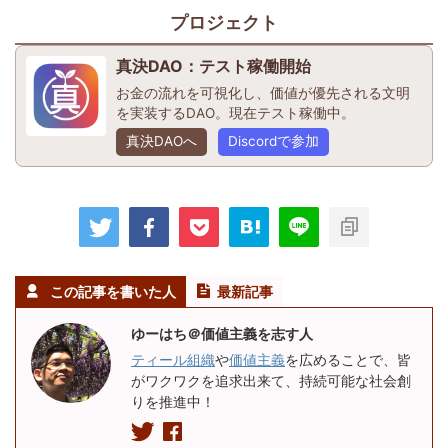
プロジェクト
真決DAO：テスト稼働開始
お金の流れを可視化し、価値が優先される文明
を実装するDAO。現在テスト稼働中。
真決DAOへ
Discordで参加
この記事を書いた人
最新記事
ゆーはち＠価値主義を志す人
ティール組織
や
価値主義
を広めることで、皆
がワクワクを追求出来て、持続可能な社会創
りを推進中！