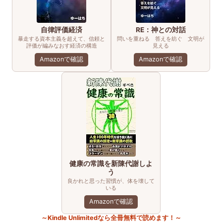
自律評価経済
RE：神との対話
暴走する資本主義を超えて、信頼と
問いを重ねる 答えを紡ぐ 文明が
評価が編みなおす経済の構造
見える
Amazonで確認
Amazonで確認
健康の常識を新陳代謝しよ
う
良かれと思った習慣が、体を壊して
いる
Amazonで確認
～Kindle Unlimitedなら全冊無料で読めます！～