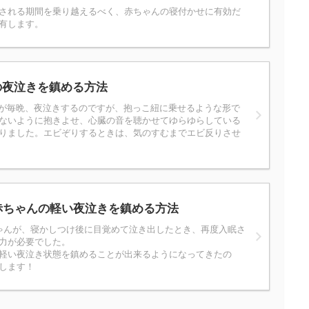
される期間を乗り越えるべく、赤ちゃんの寝付かせに有効だ
有します。
の夜泣きを鎮める方法
んが毎晩、夜泣きするのですが、抱っこ紐に乗せるような形で
ないように抱きよせ、心臓の音を聴かせてゆらゆらしている
りました。エビぞりするときは、気のすむまでエビ反りさせ
赤ちゃんの軽い夜泣きを鎮める方法
ゃんが、寝かしつけ後に目覚めて泣き出したとき、再度入眠さ
力が必要でした。
軽い夜泣き状態を鎮めることが出来るようになってきたの
します！