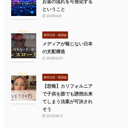
お金の流れを可視化する
ということ
2026/4/3
都市伝説・陰謀論
メディアが報じない日本
の支配構造
2026/3/31
都市伝説・陰謀論
【悲報】カリフォルニア
で子供を誰でも誘拐出来
てしまう法案が可決され
そう
2025/9/12