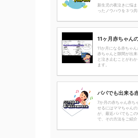
新生児の夜泣きに悩ま
ったノウハウを３つ共
11ヶ月赤ちゃん
11か月になる赤ちゃ
赤ちゃんと隙間が出来
と泣き止むことがわか
ます。
パパでも出来る
7か月の赤ちゃん赤ち
せるにはママちゃんの
が、最近パパでもこの
で、その方法をご紹介