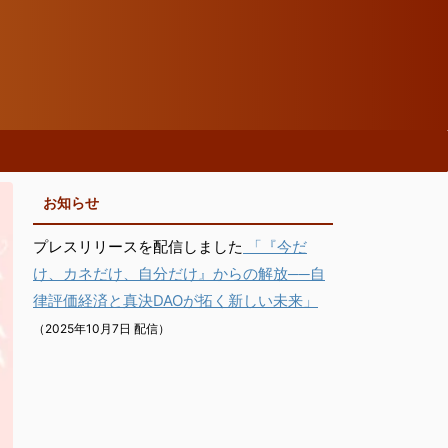
お知らせ
プレスリリースを配信しました
「『今だ
け、カネだけ、自分だけ』からの解放──自
律評価経済と真決DAOが拓く新しい未来」
（2025年10月7日 配信）