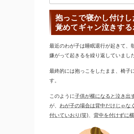
抱っこで寝かし付けし
覚めてギャン泣きする
最近のわが子は睡眠退行が起きて、朝の
嫌がって起きるを繰り返していまし
最終的には抱っこをしたまま、椅子
す。
このように
子供が横になると泣き出
が、
わが子の場合は背中だけじゃな
付いていおり(笑)
、
背中を付けずに