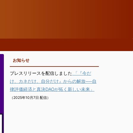
お知らせ
プレスリリースを配信しました
「『今だ
け、カネだけ、自分だけ』からの解放──自
律評価経済と真決DAOが拓く新しい未来」
（2025年10月7日 配信）