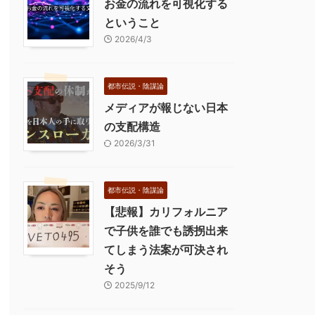
お金の流れを可視化する
ということ
2026/4/3
都市伝説・陰謀論
メディアが報じない日本
の支配構造
2026/3/31
都市伝説・陰謀論
【悲報】カリフォルニア
で子供を誰でも誘拐出来
てしまう法案が可決され
そう
2025/9/12