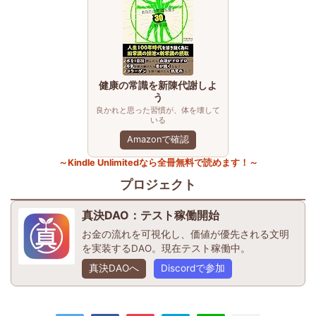
健康の常識を新陳代謝しよ
う
良かれと思った習慣が、体を壊して
いる
Amazonで確認
～Kindle Unlimitedなら全冊無料で読めます！～
プロジェクト
真決DAO：テスト稼働開始
お金の流れを可視化し、価値が優先される文明
を実装するDAO。現在テスト稼働中。
真決DAOへ
Discordで参加