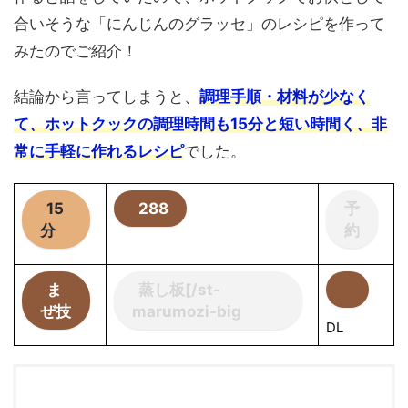
合いそうな「にんじんのグラッセ」のレシピを作って
みたのでご紹介！
結論から言ってしまうと、
調理手順・材料が少なく
て、ホットクックの調理時間も15分と短い時間く、非
常に手軽に作れるレシピ
でした。
15
288
予
分
約
ま
蒸し板[/st-
ぜ技
marumozi-big
DL