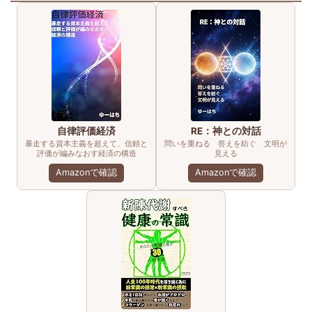
自律評価経済
RE：神との対話
暴走する資本主義を超えて、信頼と
問いを重ねる 答えを紡ぐ 文明が
評価が編みなおす経済の構造
見える
Amazonで確認
Amazonで確認