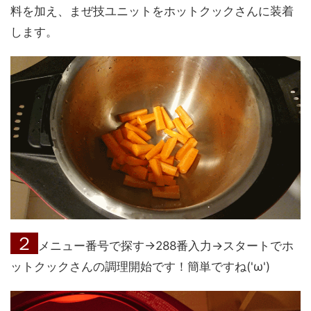
料を加え、まぜ技ユニットをホットクックさんに装着
します。
２
メニュー番号で探す→288番入力→スタートでホ
ットクックさんの調理開始です！簡単ですね('ω')