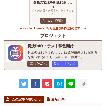
健康の常識を新陳代謝しよ
う
良かれと思った習慣が、体を壊して
いる
Amazonで確認
～Kindle Unlimitedなら全冊無料で読めます！～
プロジェクト
真決DAO：テスト稼働開始
お金の流れを可視化し、価値が優先される文明
を実装するDAO。現在テスト稼働中。
真決DAOへ
Discordで参加
この記事を書いた人
最新記事