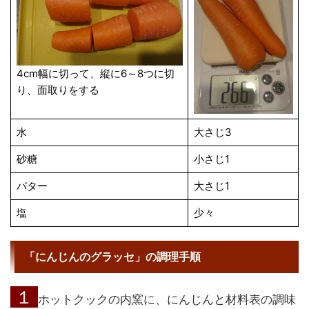
4cm幅に切って、縦に6～8つに切
り、面取りをする
水
大さじ3
砂糖
小さじ1
バター
大さじ1
塩
少々
「にんじんのグラッセ」の調理手順
１
ホットクックの内窯に、にんじんと材料表の調味