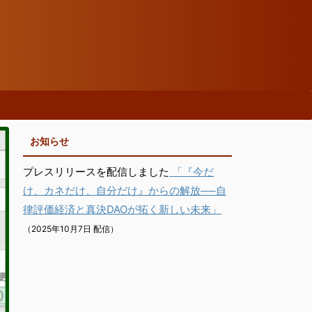
お知らせ
プレスリリースを配信しました
「『今だ
け、カネだけ、自分だけ』からの解放──自
律評価経済と真決DAOが拓く新しい未来」
（2025年10月7日 配信）