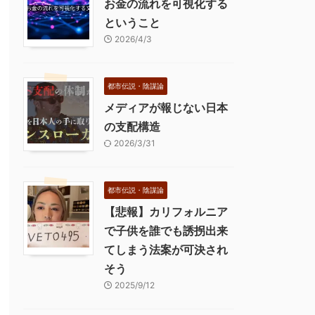
お金の流れを可視化する
ということ
2026/4/3
都市伝説・陰謀論
メディアが報じない日本
の支配構造
2026/3/31
都市伝説・陰謀論
【悲報】カリフォルニア
で子供を誰でも誘拐出来
てしまう法案が可決され
そう
2025/9/12