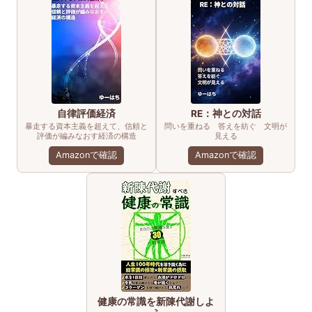
自律評価経済
RE：神との対話
暴走する資本主義を超えて、信頼と
問いを重ねる 答えを紡ぐ 文明が
評価が編みなおす経済の構造
見える
Amazonで確認
Amazonで確認
健康の常識を新陳代謝しよ