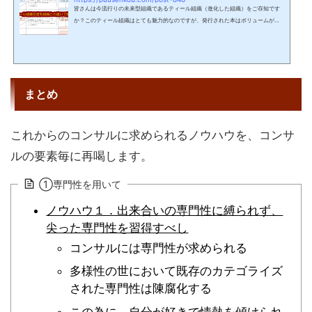
皆さんは今流行りの未来型組織であるティール組織（進化した組織）をご存知です
か？このティール組織はとても魅力的なのですが、発行された本はボリュームが多
く、体系的な整理が未だされていないので、普及・浸透させていくのに課題を感じ
ています。そこで今回は、独自にティール組織を従来型組織であるオレンジ組織
（達成型組織）との比較で、特徴を整理してみました。この記事を読んで、多くの
方にティール組織を知ってもらえると幸いです！こんな方におすすめ ティール組織
が気になっているがよくわからない方 働きやすい組...
まとめ
これからのコンサルに求められるノウハウを、コンサ
ルの要素毎に再喝します。
①専門性を用いて
ノウハウ１．出来合いの専門性に縛られず、
尖った専門性を習得すべし
コンサルには専門性が求められる
多様性の世において既存のカテゴライズ
された専門性は陳腐化する
この為に、自分が好きで情熱を傾けられ