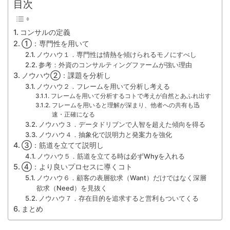
目次
コンサルの定義
①：専門性を用いて
ノウハウ１．専門性は情熱を傾けられるモノにすべし
参考：外資のコンサルティングファームが強い理由
ノウハウ②：課題を分析し
ノウハウ２．フレームを用いて分析し考える
フレームを用いて分析するコトで考えが自然とあふれ出す
フレームを用いると理解が深まり、他者への共有も迅
速・正確になる
ノウハウ３．データドリブンで人智を超えた傾向を得る
ノウハウ４．抽象化で説明力と発案力を強化
③：筋道を立てて説明し
ノウハウ５．筋道を立てる時は必ずWhyを入れる
④：より良いプロセスに導くコト
ノウハウ６．顧客の表層欲求（Want）だけではなく深層
欲求（Need）を見抜く
ノウハウ７．存在目的を追求すると営利もついてくる
まとめ