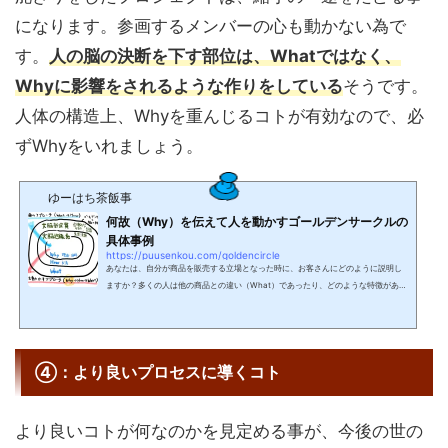
になります。参画するメンバーの心も動かない為で
す。
人の脳の決断を下す部位は、Whatではなく、
Whyに影響をされるような作りをしている
そうです。
人体の構造上、Whyを重んじるコトが有効なので、必
ずWhyをいれましょう。
ゆーはち茶飯事
何故（Why）を伝えて人を動かすゴールデンサークルの
具体事例
https://puusenkou.com/goldencircle
あなたは、自分が商品を販売する立場となった時に、お客さんにどのように説明し
ますか？多くの人は他の商品との違い（What）であったり、どのような特徴がある
か（How）を説明すると思います。しかし、多くの場合にこの説明の仕方では顧客
は引き付けられず、商品の購入に至らないことが多いでしょう。では、どうすれば
顧客の心を掴んで購買行動を引き起こせるかと言うと、説明の順序を変えるだけで
それは可能です。今回は、この説明の仕方としてゴールデンサークルという公式を
④：より良いプロセスに導くコト
ご紹介していきます。こんな方におすすめ販売に悩む営業マ...
より良いコトが何なのかを見定める事が、今後の世の