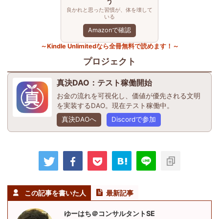
う
良かれと思った習慣が、体を壊して
いる
Amazonで確認
～Kindle Unlimitedなら全冊無料で読めます！～
プロジェクト
真決DAO：テスト稼働開始
お金の流れを可視化し、価値が優先される文明
を実装するDAO。現在テスト稼働中。
真決DAOへ
Discordで参加
この記事を書いた人
最新記事
ゆーはち＠コンサルタントSE