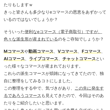
たりもしますｗ
きっと皆さんも多少なりeコマースの恩恵をあずかって
いるのではないでしょうか？
そういった
便利なeコマース（電子商取引）ですが、
色々な派生形が産まれている
のをご存知でしょうか？
Mコマース
や
動画コマース
、
Vコマース
、
Fコマース
、
AIコマース
、
ライブコマース
、
チャットコマース
とい
った様々なコマースが産まれております。
これらの派生コマースが煩雑になってきてたので、独
自に整理をしてみるコトにしました。
この整理をする中で、気づきがあり、
この先に発生す
るであろうコマース
も見えてきたので、今回はそのあ
たりをご紹介したいと思います。