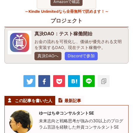
Amazonで確認
～Kindle Unlimitedなら全冊無料で読めます！～
プロジェクト
真決DAO：テスト稼働開始
お金の流れを可視化し、価値が優先される文明
を実装するDAO。現在テスト稼働中。
真決DAOへ
Discordで参加
この記事を書いた人
最新記事
ゆーはち＠コンサルタントSE
未来志向と戦略思考が強みの30以上のプログ
ラム言語を経験した外資コンサルタントSE