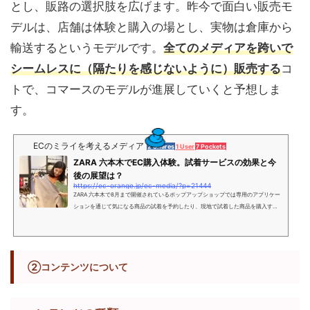
とし、販路の選択肢を広げます。昨今で面白い販売モ
デルは、店舗は体験と購入の場とし、実物は倉庫から
輸送するというモデルです。
全てのメディアを跨いで
シームレスに（隔たりを感じないように）販売する
コ
トで、コマースのモデルが進展していくと予想しま
す。
ECのミライを考えるメディア
2 Shares
1 User
7 Pockets
ZARA 六本木でEC購入体験。試着サービスの効果と今
後の展望は？
https://ec-orange.jp/ec-media/?p=21444
ZARA 六本木で8月まで開催されているポップアップショップでは専用のアプリケー
ションを通じて気になる商品の試着を予約したり、現地で試着した商品を購入する
ことができる。ECの利便性に実店舗のメリットを合わせた融合型の購入体験につい
て解説しています。
②コンテンツについて