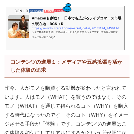
BCN＋R
58 Shares
4 Users
8 Pockets
Amazonも参戦！ 日本でも広がるライブコマース市場
の現在地 - BCN＋R
https://www.bcnretail.com/market/detail/20181124_94561.html
ライブ動画配信を通して商品やサービスを販売するライブコマース市場が国内で
徐々に広がりつつある。
コンテンツの進展１：メディアや五感拡張を活か
した体験の追求
昨今、人がモノを購買する動機が変わったと言われて
います。
人はモノ（WHAT）を買うのではなく、その
モノ（WHAT）を通じて得られるコト（WHY）を購入
する時代になったのです
。そのコト（WHY）をイメー
ジさせる手段が「体験」です。コンテンツの進展はこ
の体験を如何にしてリアルにするかという所が肝にな