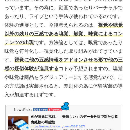
っています。その為に、動画であったりバーチャルで
あったり、ライブという手法が使われているのです。
体験の進展として、今後考えられるのは、
視覚や聴覚
以外の残りの三感である嗅覚、触覚、味覚によるコン
テンツの出現
です。方法論としては、嗅覚であったり
味覚を符号化し、視覚化した取り組みが出てきていま
す。
視覚に他の五感情報をアドオンさせる形で他の三
感の疑似体験が進展する
コトが予想されますの。嗅覚
や味覚は商品をラグジュアリーにする感覚なので、こ
の方法論は実装されると、差別化の為に体験実装の導
入が加速するはずです。
NewsPicks
102 Shares
3 Pockets
AIが味覚に挑戦、「美味しい」のデータ分析で新たな飲
食経験の可能性
https://newspicks.com/news/3381567/
AIが進出する領域の中でも、「味覚」は最も難しいもののひとつではないだろう