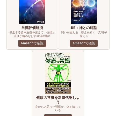
自律評価経済
RE：神との対話
暴走する資本主義を超えて、信頼と
問いを重ねる 答えを紡ぐ 文明が
評価が編みなおす経済の構造
見える
Amazonで確認
Amazonで確認
健康の常識を新陳代謝しよ
う
良かれと思った習慣が、体を壊して
いる