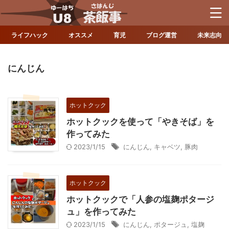
ライフハック
オススメ
育児
ブログ運営
未来志向
にんじん
ホットクック
ホットクックを使って「やきそば」を
作ってみた
2023/1/15
にんじん
,
キャベツ
,
豚肉
ホットクック
ホットクックで「人参の塩麹ポタージ
ュ」を作ってみた
2023/1/15
にんじん
,
ポタージュ
,
塩麹