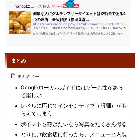
Yahoo!ニュース 個人
9 Users
34 Pockets
健康な人にグルテンフリーダイエットは逆効果である4
つの理由 医師解説（福田芽森...
https://news.yahoo.co.jp/byline/fukudamemori/20171009-00076690
グルテンフリーは本来痩身のための食事法でなく、セリアック病という病気の人の
ための治療法である。グルテンフリーが健康の人に効果があるという証拠はなく、
むしろ健康に悪影響である可能性もあり、注意が必要だ。
まとめ
まとめメモ
Googleローカルガイドにはゲーム性があっ
て楽しい
レベルに応じてインセンティブ（報酬）がも
らえてしまう
ポイントを稼ぎたいなら写真をたくさん撮る
とりわけ飲食店に行ったら、メニューと内装