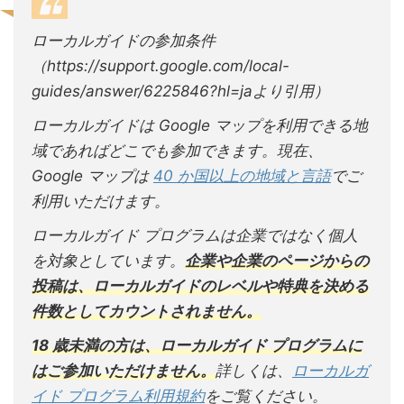
ローカルガイドの参加条件
（https://support.google.com/local-
guides/answer/6225846?hl=jaより引用）
ローカルガイドは Google マップを利用できる地
域であればどこでも参加できます。現在、
Google マップは
40 か国以上の地域と言語
でご
利用いただけます。
ローカルガイド プログラムは企業ではなく個人
を対象としています。
企業や企業のページからの
投稿は、ローカルガイドのレベルや特典を決める
件数としてカウントされません。
18 歳未満の方は、ローカルガイド プログラムに
はご参加いただけません。
詳しくは、
ローカルガ
イド プログラム利用規約
をご覧ください。