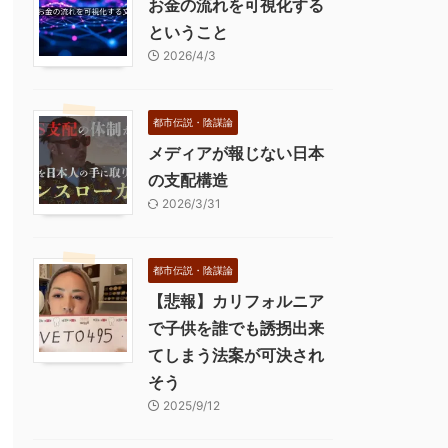
お金の流れを可視化する
ということ
2026/4/3
都市伝説・陰謀論
メディアが報じない日本
の支配構造
2026/3/31
都市伝説・陰謀論
【悲報】カリフォルニア
で子供を誰でも誘拐出来
てしまう法案が可決され
そう
2025/9/12