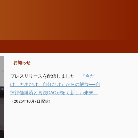
お知らせ
プレスリリースを配信しました
「『今だ
け、カネだけ、自分だけ』からの解放──自
律評価経済と真決DAOが拓く新しい未来」
（2025年10月7日 配信）