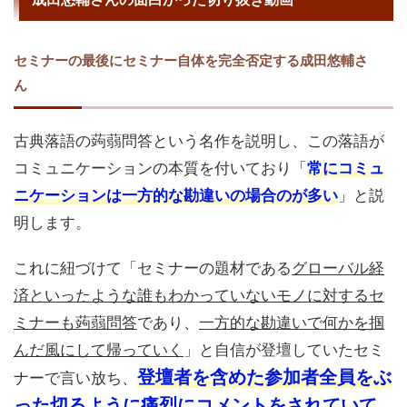
セミナーの最後にセミナー自体を完全否定する成田悠輔さ
ん
古典落語の蒟蒻問答という名作を説明し、この落語が
コミュニケーションの本質を付いており「
常にコミュ
ニケーションは一方的な勘違いの場合のが多い
」と説
明します。
これに紐づけて「セミナーの題材である
グローバル経
済といったような誰もわかっていないモノに対するセ
ミナーも蒟蒻問答
であり、
一方的な勘違いで何かを掴
んだ風にして帰っていく
」と自信が登壇していたセミ
登壇者を含めた参加者全員をぶ
ナーで言い放ち、
った切るように痛烈にコメントをされていて