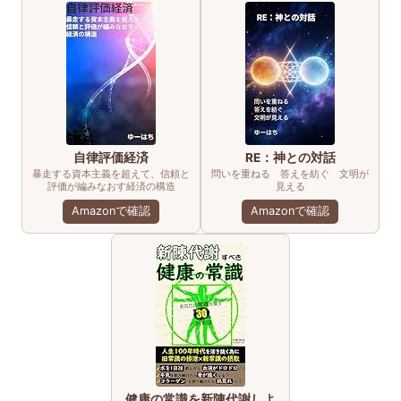
自律評価経済
RE：神との対話
暴走する資本主義を超えて、信頼と
問いを重ねる 答えを紡ぐ 文明が
評価が編みなおす経済の構造
見える
Amazonで確認
Amazonで確認
健康の常識を新陳代謝しよ