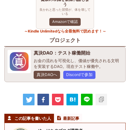
う
良かれと思った習慣が、体を壊して
いる
Amazonで確認
～Kindle Unlimitedなら全冊無料で読めます！～
プロジェクト
真決DAO：テスト稼働開始
お金の流れを可視化し、価値が優先される文明
を実装するDAO。現在テスト稼働中。
真決DAOへ
Discordで参加
この記事を書いた人
最新記事