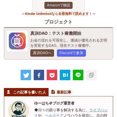
Amazonで確認
～Kindle Unlimitedなら全冊無料で読めます！～
プロジェクト
真決DAO：テスト稼働開始
お金の流れを可視化し、価値が優先される文明
を実装するDAO。現在テスト稼働中。
真決DAOへ
Discordで参加
この記事を書いた人
最新記事
ゆーはち＠ブログ運営者
◆日々の困り事を解決する為に、
ライフハッ
ク
や、
ヘルスケア
ノウハウを発信し、次の時