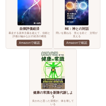
自律評価経済
RE：神との対話
暴走する資本主義を超えて、信頼と
問いを重ねる 答えを紡ぐ 文明が
評価が編みなおす経済の構造
見える
Amazonで確認
Amazonで確認
健康の常識を新陳代謝しよ
う
良かれと思った習慣が、体を壊して
いる