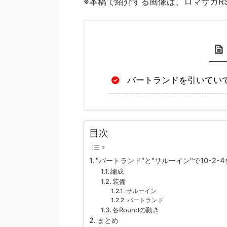
※本稿で紹介する画像は、ロマサガR
バートランドを引いてい
目次
"バートランド"と"サルーイン"で10-2-
編成
装備
サルーイン
バートランド
各Roundの動き
まとめ