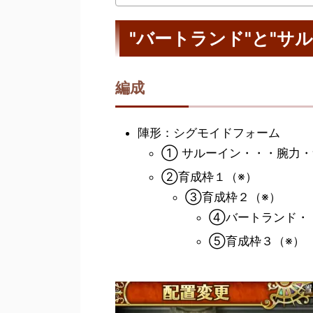
"バートランド"と"サル
編成
陣形：シグモイドフォーム
① サルーイン・・・腕力・
②育成枠１（※）
③育成枠２（※）
④バートランド・・
⑤育成枠３（※）