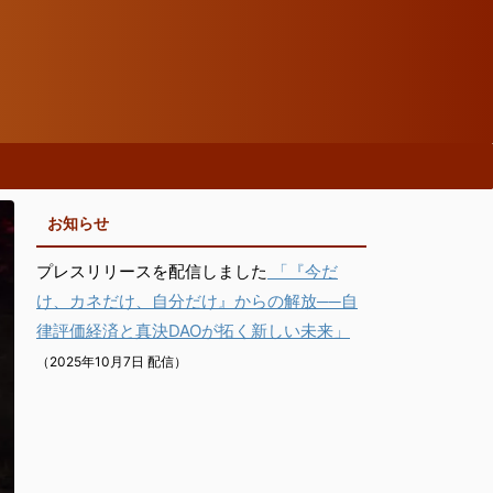
お知らせ
プレスリリースを配信しました
「『今だ
け、カネだけ、自分だけ』からの解放──自
律評価経済と真決DAOが拓く新しい未来」
（2025年10月7日 配信）