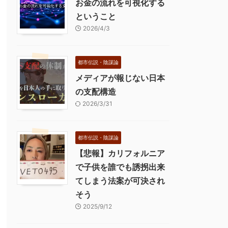
お金の流れを可視化する
ということ
2026/4/3
都市伝説・陰謀論
メディアが報じない日本
の支配構造
2026/3/31
都市伝説・陰謀論
【悲報】カリフォルニア
で子供を誰でも誘拐出来
てしまう法案が可決され
そう
2025/9/12